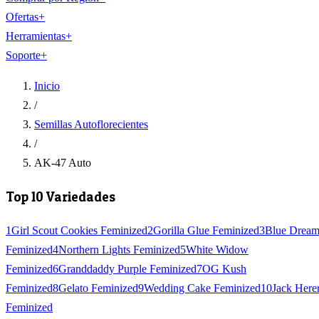
Ofertas
+
Herramientas
+
Soporte
+
Inicio
/
Semillas Autoflorecientes
/
AK-47 Auto
Top 10 Variedades
1
Girl Scout Cookies Feminized
2
Gorilla Glue Feminized
3
Blue Drea
Feminized
4
Northern Lights Feminized
5
White Widow
Feminized
6
Granddaddy Purple Feminized
7
OG Kush
Feminized
8
Gelato Feminized
9
Wedding Cake Feminized
10
Jack Here
Feminized