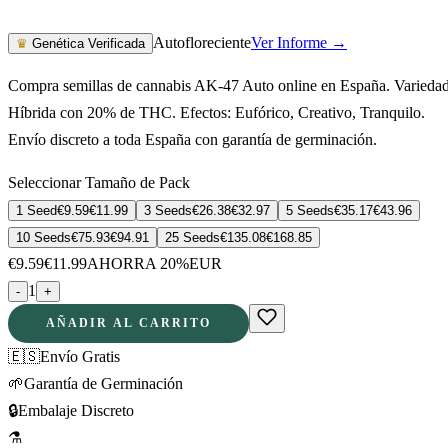
Autofloreciente
Ver Informe →
♛
Genética Verificada
Compra semillas de cannabis AK-47 Auto online en España. Varieda
Híbrida con 20% de THC. Efectos: Eufórico, Creativo, Tranquilo.
Envío discreto a toda España con garantía de germinación.
Seleccionar Tamaño de Pack
1 Seed
€
9.59
€
11.99
3 Seeds
€
26.38
€
32.97
5 Seeds
€
35.17
€
43.96
10 Seeds
€
75.93
€
94.91
25 Seeds
€
135.08
€
168.85
€
9.59
€
11.99
AHORRA 20%
EUR
1
-
+
AÑADIR AL CARRITO
🇪🇸
Envío Gratis
🌱
Garantía de Germinación
🔒
Embalaje Discreto
⚗