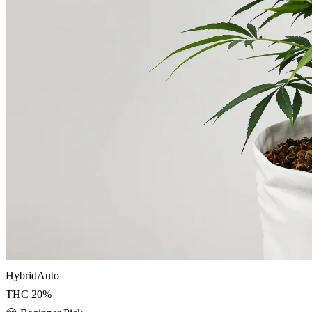
Hybrid
Auto
THC
20
%