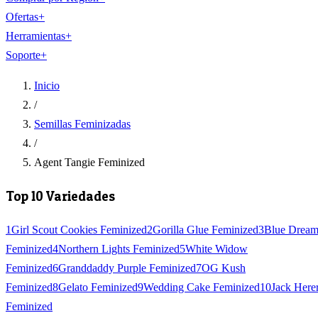
Ofertas
+
Herramientas
+
Soporte
+
Inicio
/
Semillas Feminizadas
/
Agent Tangie Feminized
Top 10 Variedades
1
Girl Scout Cookies Feminized
2
Gorilla Glue Feminized
3
Blue Drea
Feminized
4
Northern Lights Feminized
5
White Widow
Feminized
6
Granddaddy Purple Feminized
7
OG Kush
Feminized
8
Gelato Feminized
9
Wedding Cake Feminized
10
Jack Here
Feminized