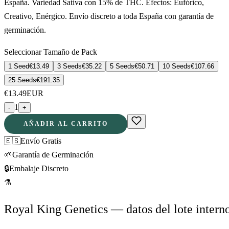
España. Variedad Sativa con 15% de THC. Efectos: Eufórico,
Creativo, Enérgico. Envío discreto a toda España con garantía de
germinación.
Seleccionar Tamaño de Pack
1 Seed
€
13.49
3 Seeds
€
35.22
5 Seeds
€
50.71
10 Seeds
€
107.66
25 Seeds
€
191.35
€
13.49
EUR
1
-
+
AÑADIR AL CARRITO
🇪🇸
Envío Gratis
🌱
Garantía de Germinación
🔒
Embalaje Discreto
⚗
Royal King Genetics — datos del lote intern