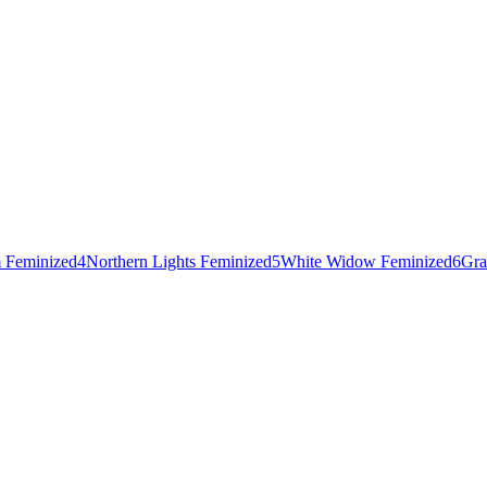
 Feminized
4
Northern Lights Feminized
5
White Widow Feminized
6
Gra