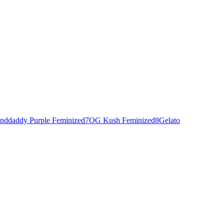
nddaddy Purple Feminized
7
OG Kush Feminized
8
Gelato