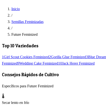
Inicio
/
Semillas Feminizadas
/
Future Feminized
Top 10 Variedades
1
Girl Scout Cookies Feminized
2
Gorilla Glue Feminized
3
Blue Dream
Feminized
9
Wedding Cake Feminized
10
Jack Herer Feminized
Consejos Rápidos de Cultivo
Específicos para Future Feminized
🌡️
Secar lento en frío